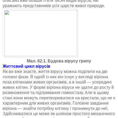
описано вже більше п'яти тисяч видів вірусів, які
уражають представників усіх царств живої природи.
Мал. 62.1. Будова вірусу грипу
Життєвий цикл вірусів
Як ви вже знаєте, життя вірусу можна поділити на дві
головні фази. В одній із них він існує у вигляді віріона
поза клітинами живих організмів, а в іншій — усередині
живих клітин. У формі віріона віруси не здатні до росту й
розмноження та підтримання гомеостазу. Але в цьому
стані вони можуть перетворюватися на кристали, що не є
характерним для живих організмів. Головне завдання
віріона — знайти потрібну клітину і проникнути до неї.
Здійснюватися це може як шляхом простого механічного