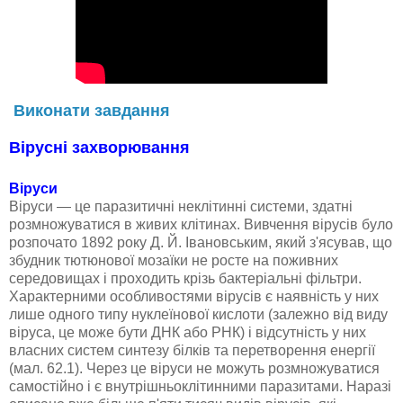
Виконати завдання
Вірусні захворювання
Віруси
Віруси — це паразитичні неклітинні системи, здатні
розмножуватися в живих клітинах. Вивчення вірусів було
розпочато 1892 року Д. Й. Івановським, який з'ясував, що
збудник тютюнової мозаїки не росте на поживних
середовищах і проходить крізь бактеріальні фільтри.
Характерними особливостями вірусів є наявність у них
лише одного типу нуклеїнової кислоти (залежно від виду
віруса, це може бути ДНК або РНК) і відсутність у них
власних систем синтезу білків та перетворення енергії
(мал. 62.1). Через це віруси не можуть розмножуватися
самостійно і є внутрішньоклітинними паразитами. Наразі