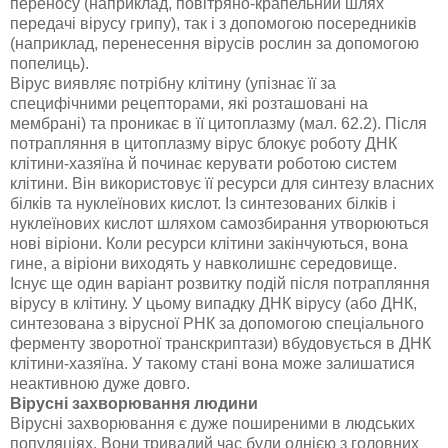
переносу (наприклад, повітряно-крапельний шлях
передачі вірусу грипу), так і з допомогою посередників
(наприклад, перенесення вірусів рослин за допомогою
попелиць).
Вірус виявляє потрібну клітину (упізнає її за
специфічними рецепторами, які розташовані на
мембрані) та проникає в її цитоплазму (мал. 62.2). Після
потрапляння в цитоплазму вірус блокує роботу ДНК
клітини-хазяїна й починає керувати роботою систем
клітини. Він використовує її ресурси для синтезу власних
білків та нуклеїнових кислот. Із синтезованих білків і
нуклеїнових кислот шляхом самозбирання утворюються
нові віріони. Коли ресурси клітини закінчуються, вона
гине, а віріони виходять у навколишнє середовище.
Існує ще один варіант розвитку подій після потрапляння
вірусу в клітину. У цьому випадку ДНК вірусу (або ДНК,
синтезована з вірусної РНК за допомогою спеціального
ферменту зворотної транскриптази) вбудовується в ДНК
клітини-хазяїна. У такому стані вона може залишатися
неактивною дуже довго.
Вірусні захворювання людини
Вірусні захворювання є дуже поширеними в людських
популяціях. Вони тривалий час були однією з головних