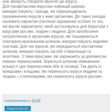
але зможуть створити імунітет до вірусу.
Для профілактики вірусних інфекцій широко
використовують і заходи, які перешкоджають
проникненню вірусів у живі організми. До таких заходів
належить карантин (ізоляція заражених особин та тих,
які могли заразитися), який застосовують для боротьби з
вірусами рослин, тварин і людини. Для запобігання
потраплянню в організми вірусів, які поширюються
повітряно-крапельним шляхом, використовують марлеві
пов'язки. Для тих вірусів, які передаються контактним
шляхом, використовують засоби стерилізації та
асептики. З тими вірусами, які заражають за допомогою
певних переносників, борються шляхом обмеження
кількості цих переносників або їх ізоляції. Так діють із
комарами і кліщами, які переносять віруси людини та
тварин, і з попелицями, які переносять віруси рослин.
natashaivanes
о
19:58
Надати доступ