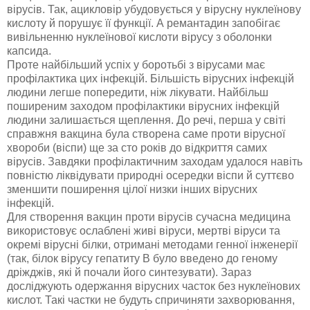
вірусів. Так, ацикловір убудовується у вірусну нуклеїнову
кислоту й порушує її функції. А ремантадин запобігає
вивільненню нуклеїнової кислоти вірусу з оболонки
капсида.
Проте найбільший успіх у боротьбі з вірусами має
профілактика цих інфекцій. Більшість вірусних інфекцій
людини легше попередити, ніж лікувати. Найбільш
поширеним заходом профілактики вірусних інфекцій
людини залишається щеплення. До речі, перша у світі
справжня вакцина була створена саме проти вірусної
хвороби (віспи) ще за сто років до відкриття самих
вірусів. Завдяки профілактичним заходам удалося навіть
повністю ліквідувати природні осередки віспи й суттєво
зменшити поширення цілої низки інших вірусних
інфекцій.
Для створення вакцин проти вірусів сучасна медицина
використовує ослаблені живі віруси, мертві віруси та
окремі вірусні білки, отримані методами генної інженерії
(так, білок вірусу гепатиту В було введено до геному
дріжджів, які й почали його синтезувати). Зараз
досліджують одержання вірусних часток без нуклеїнових
кислот. Такі частки не будуть спричиняти захворювання,